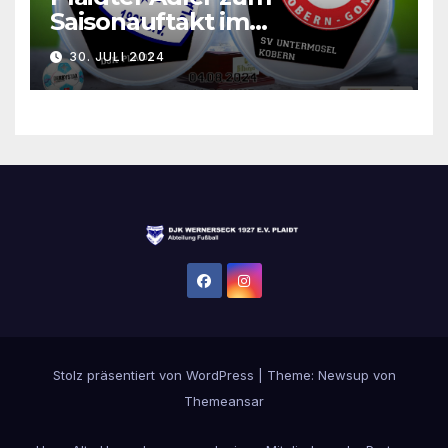
Saisonauftakt im
Rheinlandpokal gefordert
30. JULI 2024
Stolz präsentiert von WordPress
|
Theme:
Newsup
von
Themeansar