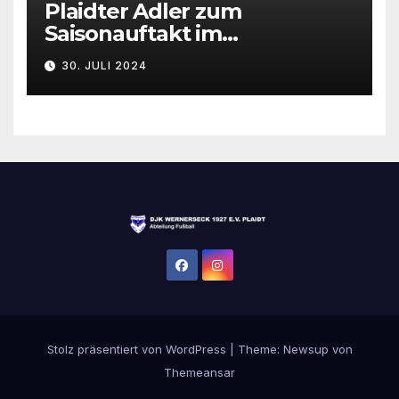
Plaidter Adler zum
Saisonauftakt im
Rheinlandpokal gefordert
30. JULI 2024
Stolz präsentiert von WordPress
|
Theme:
Newsup
von
Themeansar