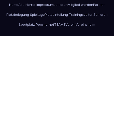
Home
Alte Herren
Impressum
Junioren
Mitglied werden
Partner
Platzbelegung Spieltage
Platzeinteilung Trainingszeiten
Senioren
Sportplatz Pommerhof
TEAMS
Verein
Vereinsheim