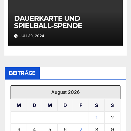
DAUERKARTE UND
SPIELBALL-SPENDE
JULI 30, 2024
BEITRÄGE
August 2026
M
D
M
D
F
S
S
1
2
3
4
5
6
7
8
9