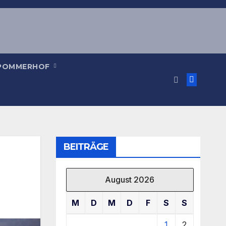
 POMMERHOF
BEITRÄGE
August 2026
M
D
M
D
F
S
S
1
2