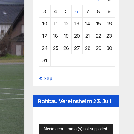
3
4
5
6
7
8
9
10
11
12
13
14
15
16
17
18
19
20
21
22
23
24
25
26
27
28
29
30
31
« Sep.
Rohbau Vereinsheim 23. Juli
2021
Video-
Media error: Format(s) not supported