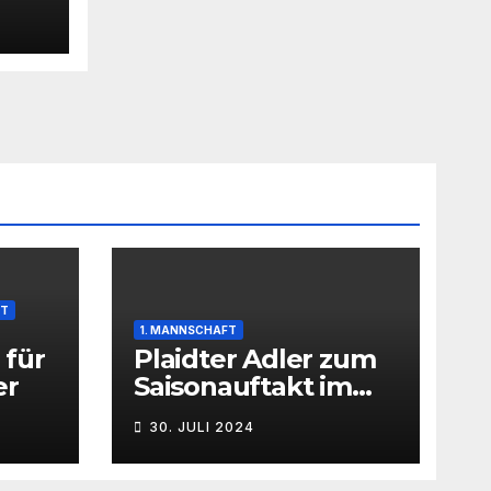
FT
1. MANNSCHAFT
 für
Plaidter Adler zum
er
Saisonauftakt im
Rheinlandpokal
30. JULI 2024
gefordert