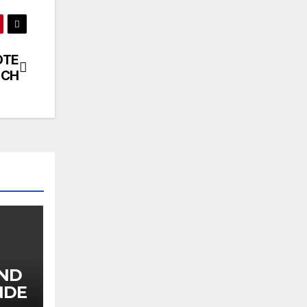
OTE
ICH
ND
NDE