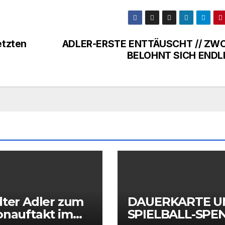
etzten
ADLER-ERSTE ENTTÄUSCHT // ZW
BELOHNT SICH ENDL
dter Adler zum
DAUERKARTE U
onauftakt im
SPIELBALL-SPE