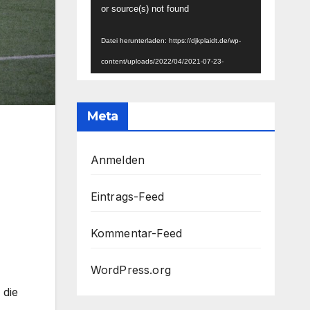
Player
or source(s) not found
Datei herunterladen: https://djkplaidt.de/wp-
content/uploads/2022/04/2021-07-23-
Vereinsheim-Rohbau.mp4?_=1
Datei herunterladen: https://djkplaidt.de/wp-
Meta
content/uploads/2022/04/2021-07-23-
Vereinsheim-Rohbau.mp4?_=1
Anmelden
Eintrags-Feed
Kommentar-Feed
WordPress.org
 die