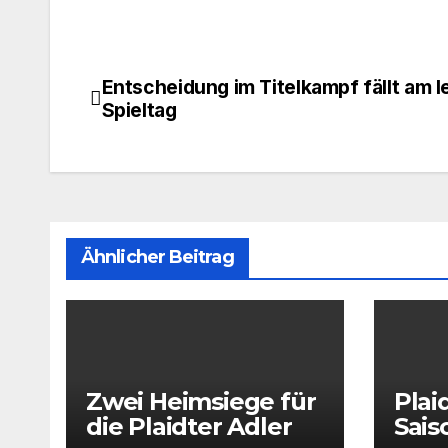
Entscheidung im Titelkampf fällt am l
Beitragsnavigation
Spieltag
Ähnlicher Beitrag
Zwei Heimsiege für
Plai
die Plaidter Adler
Sais