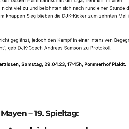
I, der besten Heimmannschaft der Liga, nehmen. In einer
t nicht viel zu und belohnten sich nach rund einer Stunde 
dem knappen Sieg blieben die DJK-Kicker zum zehnten Mal 
nicht geglänzt, jedoch den Kampf in einer intensiven Bege
ient“, gab DJK-Coach Andreas Samson zu Protokoll.
erzissen, Samstag, 29.04.23, 17:45h, Pommerhof Plaidt.
 Mayen – 19. Spieltag: