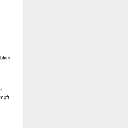
blieb
n
ämpft
.