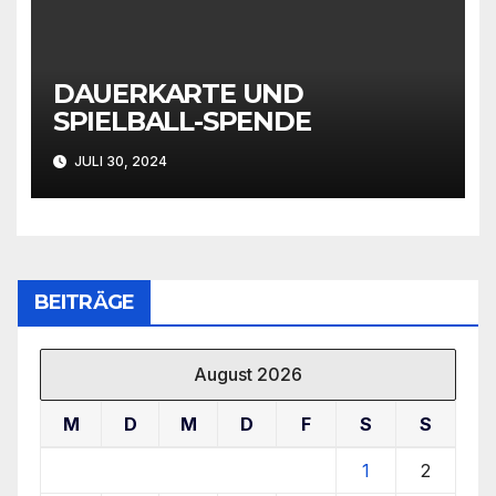
DAUERKARTE UND
SPIELBALL-SPENDE
JULI 30, 2024
BEITRÄGE
August 2026
M
D
M
D
F
S
S
1
2