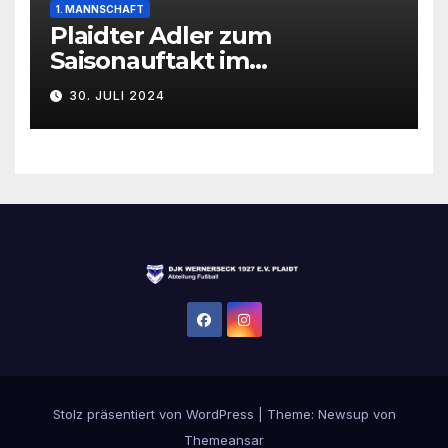
1. MANNSCHAFT
Plaidter Adler zum
Saisonauftakt im
Rheinlandpokal gefordert
30. JULI 2024
Stolz präsentiert von WordPress
|
Theme:
Newsup
von
Themeansar