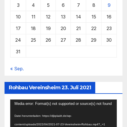
3
4
5
6
7
8
9
10
11
12
13
14
15
16
17
18
19
20
21
22
23
24
25
26
27
28
29
30
31
« Sep.
Rohbau Vereinsheim 23. Juli 2021
Video-
Media error: Format(s) not supported or source(s) not found
Player
Datei herunterladen: https://djkplaidt.de/wp-
content/uploads/2022/04/2021-07-23-Vereinsheim-Rohbau.mp4?_=1