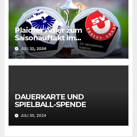
Plaidter Adler zum
Saisonauftakt im
Rheinlandpokal gefordert
JULI 30, 2024
DAUERKARTE UND
SPIELBALL-SPENDE
JULI 30, 2024