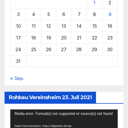
1
2
3
4
5
6
7
8
9
10
11
12
13
14
15
16
17
18
19
20
21
22
23
24
25
26
27
28
29
30
31
« Sep.
Rohbau Vereinsheim 23. Juli 2021
Video-
Media error: Format(s) not supported or source(s) not found
Player
Datei herunterladen: https://djkplaidt.de/wp-