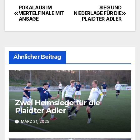
POKALAUS IM
SIEG UND
Beitragsnavigation
VIERTELFINALE MIT
NIEDERLAGE FÜR DIE
ANSAGE
PLAIDTER ADLER
Ähnlicher Beitrag
Zwei Heimsiege für die
Plaidter Adler
MÄRZ 31, 2025